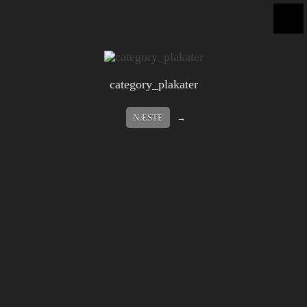
category_plakater
NÆSTE
→